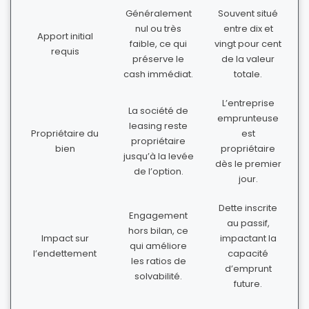
Généralement
Souvent situé
nul ou très
entre dix et
Apport initial
faible, ce qui
vingt pour cent
requis
préserve le
de la valeur
cash immédiat.
totale.
L’entreprise
La société de
emprunteuse
leasing reste
Propriétaire du
est
propriétaire
bien
propriétaire
jusqu’à la levée
dès le premier
de l’option.
jour.
Dette inscrite
Engagement
au passif,
hors bilan, ce
Impact sur
impactant la
qui améliore
l’endettement
capacité
les ratios de
d’emprunt
solvabilité.
future.