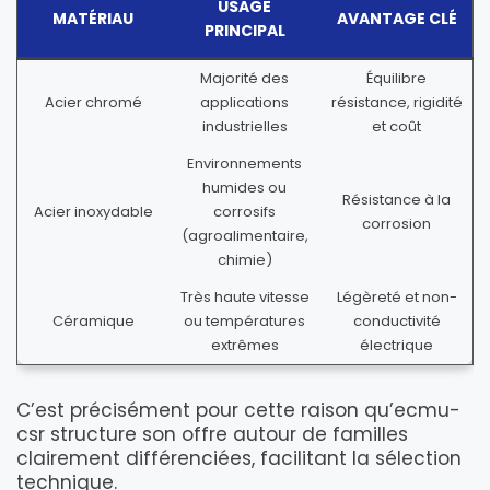
USAGE
MATÉRIAU
AVANTAGE CLÉ
PRINCIPAL
Majorité des
Équilibre
Acier chromé
applications
résistance, rigidité
industrielles
et coût
Environnements
humides ou
Résistance à la
Acier inoxydable
corrosifs
corrosion
(agroalimentaire,
chimie)
Très haute vitesse
Légèreté et non-
Céramique
ou températures
conductivité
extrêmes
électrique
C’est précisément pour cette raison qu’ecmu-
csr structure son offre autour de familles
clairement différenciées, facilitant la sélection
technique.