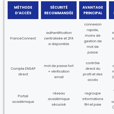
MÉTHODE
SÉCURITÉ
AVANTAGE
D’ACCÈS
RECOMMANDÉE
PRINCIPAL
connexion
rapide,
authentification
moins de
FranceConnect
centralisée et 2FA
s
gestion de
si disponible
mot de
passe
contrôle
mot de passe fort
Compte ENSAP
direct du
+ vérification
m
direct
profil et des
email
2
accès
réseau
regroupe
Portail
académique
informations
académique
a
sécurisé
RH et paie
(