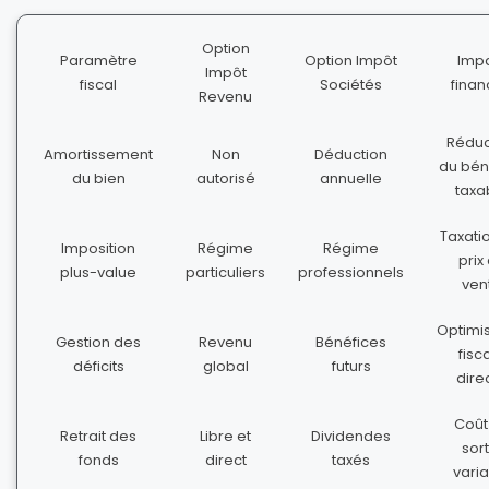
Option
Paramètre
Option Impôt
Imp
Impôt
fiscal
Sociétés
finan
Revenu
Réduc
Amortissement
Non
Déduction
du bén
du bien
autorisé
annuelle
taxa
Taxatio
Imposition
Régime
Régime
prix
plus-value
particuliers
professionnels
ven
Optimi
Gestion des
Revenu
Bénéfices
fisc
déficits
global
futurs
dire
Coût
Retrait des
Libre et
Dividendes
sort
fonds
direct
taxés
vari