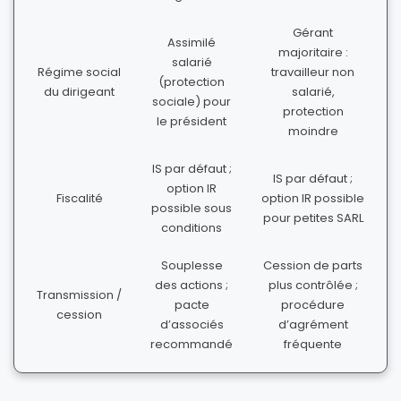
Gérant
Assimilé
majoritaire :
salarié
Régime social
travailleur non
(protection
du dirigeant
salarié,
sociale) pour
protection
le président
moindre
IS par défaut ;
IS par défaut ;
option IR
Fiscalité
option IR possible
possible sous
pour petites SARL
conditions
Souplesse
Cession de parts
des actions ;
plus contrôlée ;
Transmission /
pacte
procédure
cession
d’associés
d’agrément
recommandé
fréquente