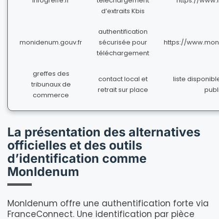
infogreffe.fr
téléchargement
https://www.i
d’extraits Kbis
authentification
monidenum.gouv.fr
sécurisée pour
https://www.mon
téléchargement
greffes des
contact local et
liste disponibl
tribunaux de
retrait sur place
publi
commerce
La présentation des alternatives
officielles et des outils
d’identification comme
MonIdenum
MonIdenum offre une authentification forte via
FranceConnect. Une identification par pièce