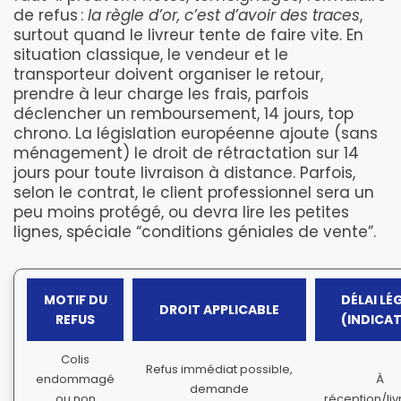
de refus :
la règle d’or, c’est d’avoir des traces
,
surtout quand le livreur tente de faire vite. En
situation classique, le vendeur et le
transporteur doivent organiser le retour,
prendre à leur charge les frais, parfois
déclencher un remboursement, 14 jours, top
chrono. La législation européenne ajoute (sans
ménagement) le droit de rétractation sur 14
jours pour toute livraison à distance. Parfois,
selon le contrat, le client professionnel sera un
peu moins protégé, ou devra lire les petites
lignes, spéciale “conditions géniales de vente”.
MOTIF DU
DÉLAI LÉ
DROIT APPLICABLE
REFUS
(INDICAT
Colis
Refus immédiat possible,
endommagé
À
demande
ou non
réception/liv