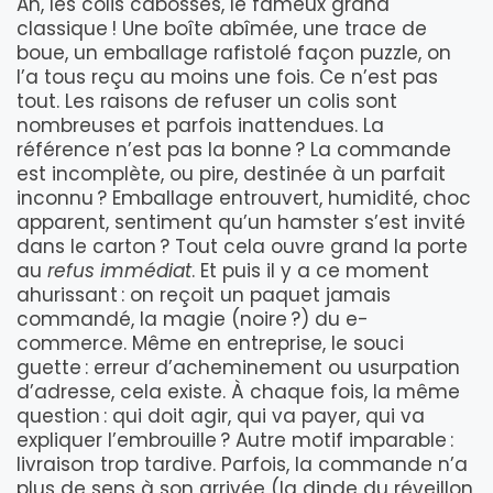
Ah, les colis cabossés, le fameux grand
classique ! Une boîte abîmée, une trace de
boue, un emballage rafistolé façon puzzle, on
l’a tous reçu au moins une fois. Ce n’est pas
tout. Les raisons de refuser un colis sont
nombreuses et parfois inattendues. La
référence n’est pas la bonne ? La commande
est incomplète, ou pire, destinée à un parfait
inconnu ? Emballage entrouvert, humidité, choc
apparent, sentiment qu’un hamster s’est invité
dans le carton ? Tout cela ouvre grand la porte
au
refus immédiat
. Et puis il y a ce moment
ahurissant : on reçoit un paquet jamais
commandé, la magie (noire ?) du e-
commerce. Même en entreprise, le souci
guette : erreur d’acheminement ou usurpation
d’adresse, cela existe. À chaque fois, la même
question : qui doit agir, qui va payer, qui va
expliquer l’embrouille ? Autre motif imparable :
livraison trop tardive. Parfois, la commande n’a
plus de sens à son arrivée (la dinde du réveillon