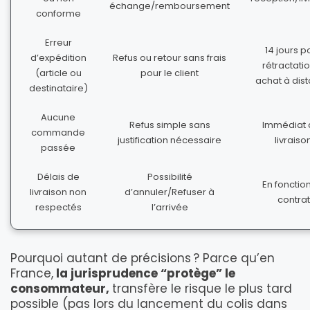
échange/remboursement
conforme
Erreur
14 jours p
d’expédition
Refus ou retour sans frais
rétractatio
(article ou
pour le client
achat à dis
destinataire)
Aucune
Refus simple sans
Immédiat 
commande
justification nécessaire
livraiso
passée
Délais de
Possibilité
En fonctio
livraison non
d’annuler/Refuser à
contrat
respectés
l’arrivée
Pourquoi autant de précisions ? Parce qu’en
France,
la jurisprudence “protège” le
consommateur,
transfère le risque le plus tard
possible (pas lors du lancement du colis dans