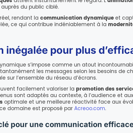
iques
attirent instantanément le regard. L’
animation
uprès du public ciblé.
éel, rendant la
communication dynamique
et cap
ée, ce qui contribue indéniablement à la
modernit
on inégalée pour plus d’effic
 dynamique s’impose comme un atout incontournab
 instantanément les messages selon les besoins de 
le sur l’ensemble du réseau d’écrans.
uvent facilement valoriser la
promotion des servic
enus sont adaptés au contexte, à l’audience et au
s
optimale et une meilleure réactivité face aux évo
ce domaine est proposé par
Acreoo.com
.
 clé pour une communication efficac