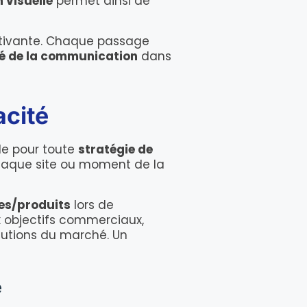
 visuelle
permet ainsi de
tivante. Chaque passage
é de la communication
dans
acité
le pour toute
stratégie de
chaque site ou moment de la
es/produits
lors de
x objectifs commerciaux,
lutions du marché. Un
e