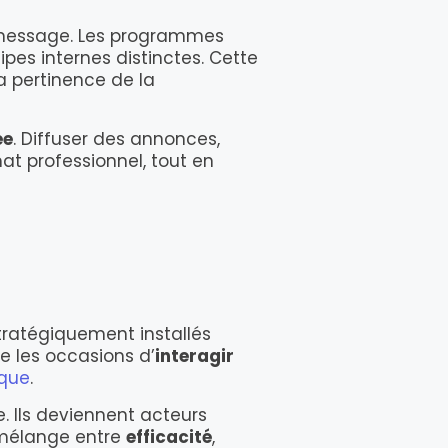
 message. Les programmes
es internes distinctes. Cette
a pertinence de la
ée
. Diffuser des annonces,
at professionnel, tout en
stratégiquement installés
e les occasions d’
interagir
rque
.
e. Ils deviennent acteurs
e mélange entre
efficacité
,