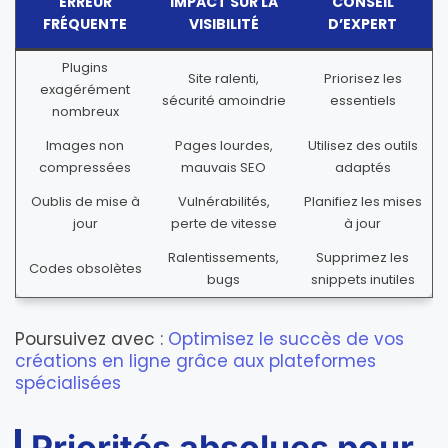
ERREUR
IMPACT SUR LA
CONSEIL
FRÉQUENTE
VISIBILITÉ
D’EXPERT
Plugins
Site ralenti,
Priorisez les
exagérément
sécurité amoindrie
essentiels
nombreux
Images non
Pages lourdes,
Utilisez des outils
compressées
mauvais SEO
adaptés
Oublis de mise à
Vulnérabilités,
Planifiez les mises
jour
perte de vitesse
à jour
Ralentissements,
Supprimez les
Codes obsolètes
bugs
snippets inutiles
Poursuivez avec :
Optimisez le succès de vos
créations en ligne grâce aux plateformes
spécialisées
Priorités absolues pour