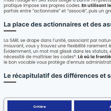
mais l’usage en SAS vous oblige à bannir l’impréci
pratique impose ses propres codes.
En utilisant 
parfois entre “actionnaire” et “associé”, puis un g
La place des actionnaires et des as
La SARL se drape dans l’unité, associant par nature
mouvant, vous y trouvez une flexibilité rarement é
Évidemment, un mot mal glissé dans les statuts, et
nécessité de maîtriser les codes*.
Là où la fronti
le bon vocable vous protège d’ennuis administratif
Le récapitulatif des différences et 
Critère