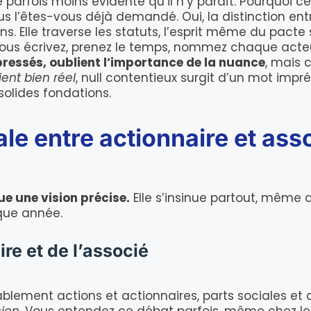
 parfois moins évidente qu’il n’y paraît. Pourquoi c
ous l’êtes-vous déjà demandé. Oui, la distinction en
ns. Elle traverse les statuts, l’esprit même du pacte
 vous écrivez, prenez le temps, nommez chaque acteu
pressés, oublient l’importance de la nuance
, mais 
ient bien réel
, null contentieux surgit d’un mot impré
 solides fondations.
le entre actionnaire et ass
ue une vision précise.
Elle s’insinue partout, même
que année.
ire et de l’associé
ablement actions et actionnaires, parts sociales et 