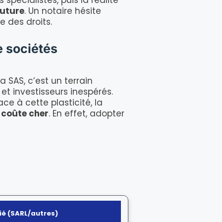
pécialistes, puis la réalité
future
. Un notaire hésite
e des droits.
e sociétés
a SAS, c’est un terrain
et investisseurs inespérés.
ce à cette plasticité, la
n coûte cher
. En effet, adopter
ié (SARL/autres)