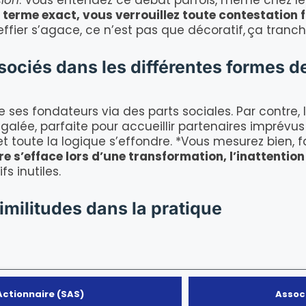
sion
. Vous entendez ce débat parfois, même chez les s
le terme exact, vous verrouillez toute contestation 
reffier s’agace, ce n’est pas que décoratif, ça tranch
sociés dans les différentes formes d
 ses fondateurs via des parts sociales. Par contre, l
galée, parfaite pour accueillir partenaires imprévus 
 toute la logique s’effondre. *Vous mesurez bien, fa
ère s’efface lors d’une transformation, l’inattentio
s inutiles.
similitudes dans la pratique
Actionnaire (SAS)
Assoc