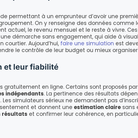
aide permettant à un emprunteur d’avoir une premi
regroupement. On y renseigne des données comme le
nt actuel, le revenu mensuel et le reste à vivre. C
’est une démarche sans engagement, qui aide à visua
 courtier. Aujourd’hui,
faire une simulation
est deve
endre le contrôle de leur budget ou mieux organiser 
et leur fiabilité
les gratuitement en ligne. Certains sont proposés pa
es indépendants
. La pertinence des résultats dépe
l
. Les simulateurs sérieux ne demandent pas d’inscr
onsentement et donnent une
estimation claire
sans e
s résultats
et confirmer leur cohérence, en particuli