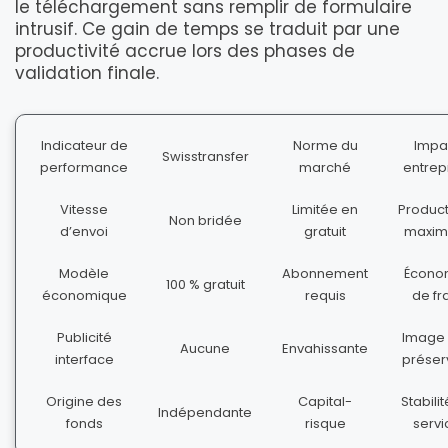
le téléchargement sans remplir de formulaire
intrusif. Ce gain de temps se traduit par une
productivité accrue lors des phases de
validation finale.
Indicateur de
Norme du
Impa
Swisstransfer
performance
marché
entrep
Vitesse
Limitée en
Product
Non bridée
d’envoi
gratuit
maxim
Modèle
Abonnement
Écono
100 % gratuit
économique
requis
de fr
Publicité
Image 
Aucune
Envahissante
interface
préser
Origine des
Capital-
Stabili
Indépendante
fonds
risque
servi