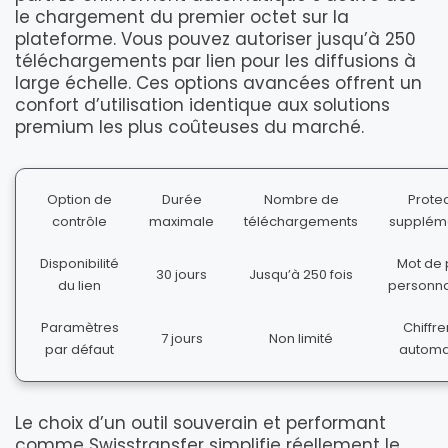
le chargement du premier octet sur la
plateforme. Vous pouvez autoriser jusqu’à 250
téléchargements par lien pour les diffusions à
large échelle. Ces options avancées offrent un
confort d’utilisation identique aux solutions
premium les plus coûteuses du marché.
Option de
Durée
Nombre de
Prote
contrôle
maximale
téléchargements
supplém
Disponibilité
Mot de
30 jours
Jusqu’à 250 fois
du lien
personna
Paramètres
Chiffr
7 jours
Non limité
par défaut
automa
Le choix d’un outil souverain et performant
comme Swisstransfer simplifie réellement le