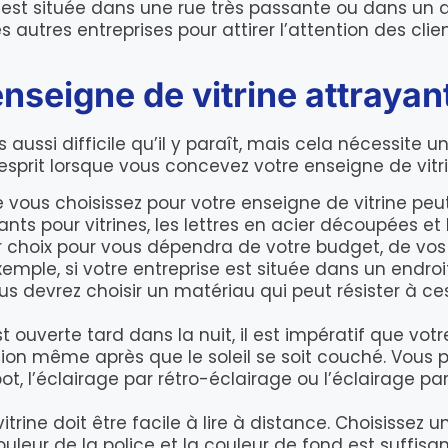
se est située dans une rue très passante ou dans u
tres entreprises pour attirer l’attention des clien
nseigne de vitrine attrayan
aussi difficile qu’il y paraît, mais cela nécessite un
’esprit lorsque vous concevez votre enseigne de vitri
e vous choisissez pour votre enseigne de vitrine pe
ants pour vitrines, les lettres en acier découpées e
ur choix pour vous dépendra de votre budget, de vo
mple, si votre entreprise est située dans un endroi
s devrez choisir un matériau qui peut résister à ce
st ouverte tard dans la nuit, il est impératif que vot
tion même après que le soleil se soit couché. Vous p
, l’éclairage par rétro-éclairage ou l’éclairage par 
vitrine doit être facile à lire à distance. Choisissez un
uleur de la police et la couleur de fond est suffisan